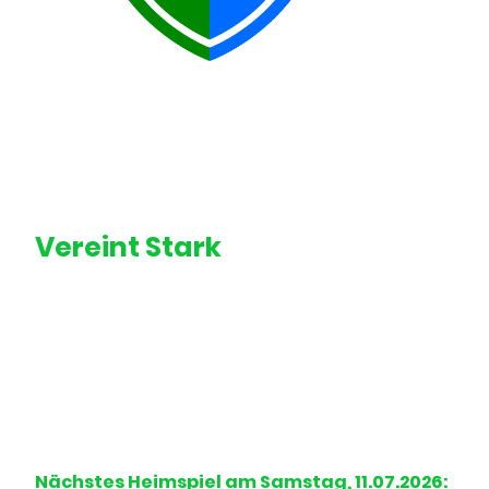
Vereint Stark
Rugby Ricklingen ist aus der Fusion der
Ricklinger Traditionsvereine Deutscher
Rugby-Club Hannover e.V. 1905 und dem SV
1908 Ricklingen entstanden.
Nächstes Heimspiel am Samstag, 11.07.2026: